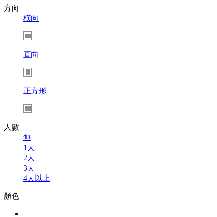
方向
橫向
直向
正方形
人數
無
1人
2人
3人
4人以上
顏色