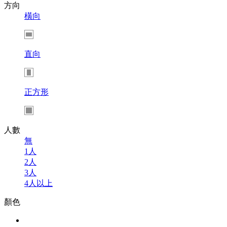
方向
橫向
直向
正方形
人數
無
1人
2人
3人
4人以上
顏色